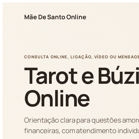
Pular
para
Mãe De Santo Online
o
conteúdo
CONSULTA ONLINE, LIGAÇÃO, VÍDEO OU MENSAG
Tarot e Búz
Online
Orientação clara para questões amoro
financeiras, com atendimento indivi