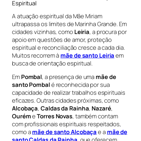
Espiritual
A atuação espiritual da Mãe Miriam
ultrapassa os limites de Marinha Grande. Em
cidades vizinhas, como
Leiria
, a procura por
apoio em questões de amor, proteção
espiritual e reconciliação cresce a cada dia.
Muitos recorrem à
mãe de santo Leiria
em
busca de orientação espiritual.
Em
Pombal
, a presença de uma
mãe de
santo Pombal
é reconhecida por sua
capacidade de realizar trabalhos espirituais
eficazes. Outras cidades próximas, como
Alcobaça
,
Caldas da Rainha
,
Nazaré
,
Ourém
e
Torres Novas
, também contam
com profissionais espirituais respeitados,
como a
mãe de santo Alcobaça
e a
mãe de
santo Caldas da Rainha
, que oferecem