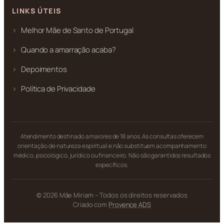
LINKS ÚTEIS
Melhor Mãe de Santo de Portugal
Quando a amarração acaba?
Depoimentos
Política de Privacidade
Atendimento destinado a maiores de 18 anos. As consultas oferecem
orientação de natureza espiritual e não substituem acompanhamento
médico, psicológico, jurídico ou financeiro. Não são garantidos resultados
específicos.
© 2026 Mãe Miriam – Todos os direitos reservados
Criado com
Provence ADS