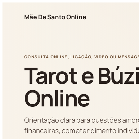
Pular
para
Mãe De Santo Online
o
conteúdo
CONSULTA ONLINE, LIGAÇÃO, VÍDEO OU MENSAG
Tarot e Búz
Online
Orientação clara para questões amoro
financeiras, com atendimento indivi