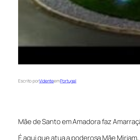
Escrito por
Vidente
em
Portugal
Mãe de Santo em Amadora faz Amarração
É aqui que atua a poderosa Mãe Miriam, 