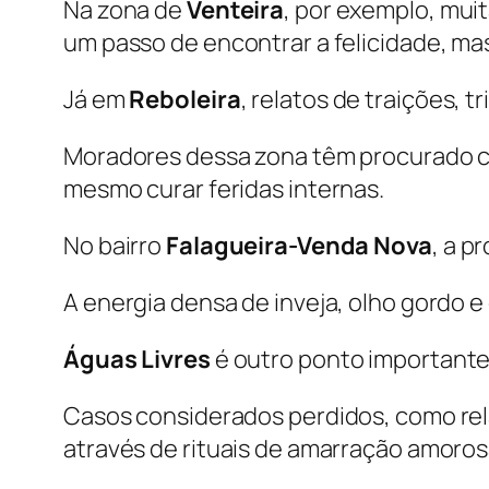
Na zona de
Venteira
, por exemplo, mui
um passo de encontrar a felicidade, ma
Já em
Reboleira
, relatos de traições,
Moradores dessa zona têm procurado cad
mesmo curar feridas internas.
No bairro
Falagueira-Venda Nova
, a p
A energia densa de inveja, olho gordo 
Águas Livres
é outro ponto importante 
Casos considerados perdidos, como re
através de rituais de amarração amoro