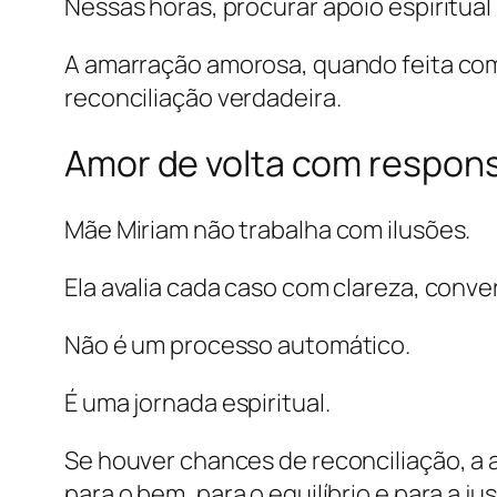
Nessas horas, procurar apoio espiritual
A amarração amorosa, quando feita com
reconciliação verdadeira.
Amor de volta com responsa
Mãe Miriam não trabalha com ilusões.
Ela avalia cada caso com clareza, conve
Não é um processo automático.
É uma jornada espiritual.
Se houver chances de reconciliação, a 
para o bem, para o equilíbrio e para a jus