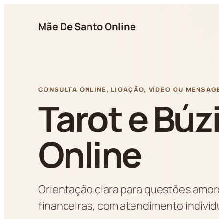
Pular
para
Mãe De Santo Online
o
conteúdo
CONSULTA ONLINE, LIGAÇÃO, VÍDEO OU MENSAG
Tarot e Búz
Online
Orientação clara para questões amoro
financeiras, com atendimento indivi