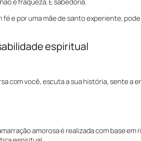
 não é fraqueza. É sabedoria.
 fé e por uma mãe de santo experiente, pode
bilidade espiritual
rsa com você, escuta a sua história, sente a e
amarração amorosa é realizada com base em ri
tiça espiritual.