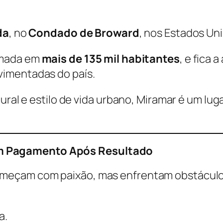
da
, no
Condado de Broward
, nos Estados Un
imada em
mais de 135 mil habitantes
, e fica
vimentadas do país.
ltural e estilo de vida urbano, Miramar é um 
m Pagamento Após Resultado
meçam com paixão, mas enfrentam obstáculos 
a.