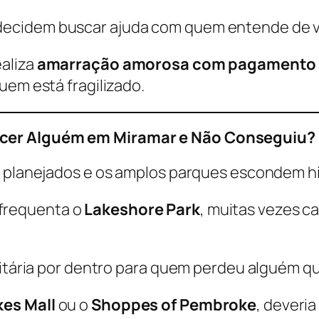
ecidem buscar ajuda com quem entende de v
ealiza
amarração amorosa com pagamento a
uem está fragilizado.
ecer Alguém em Miramar e Não Conseguiu?
m planejados e os amplos parques escondem h
frequenta o
Lakeshore Park
, muitas vezes c
olitária por dentro para quem perdeu alguém q
es Mall
ou o
Shoppes of Pembroke
, deveria