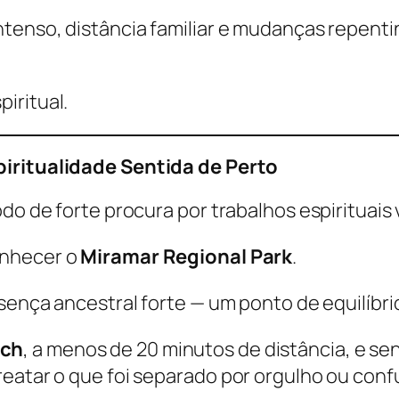
ntenso, distância familiar e mudanças repent
iritual.
piritualidade Sentida de Perto
odo de forte procura por trabalhos espirituais
conhecer o
Miramar Regional Park
.
sença ancestral forte — um ponto de equilíbrio
ach
, a menos de 20 minutos de distância, e se
reatar o que foi separado por orgulho ou conf