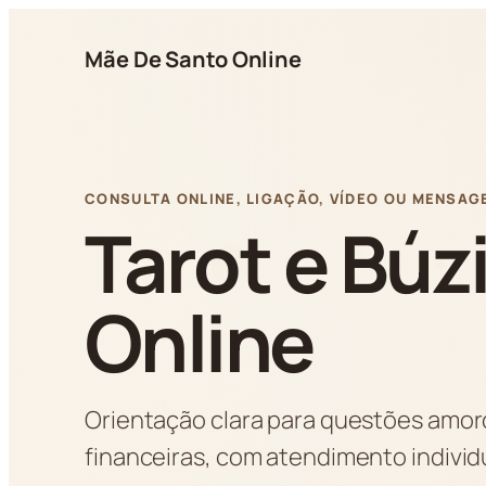
Pular
para
Mãe De Santo Online
o
conteúdo
CONSULTA ONLINE, LIGAÇÃO, VÍDEO OU MENSAG
Tarot e Búz
Online
Orientação clara para questões amoro
financeiras, com atendimento indivi