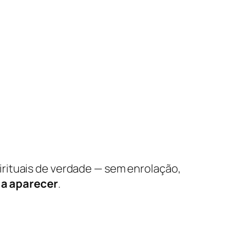
irituais de verdade — sem enrolação,
a aparecer
.