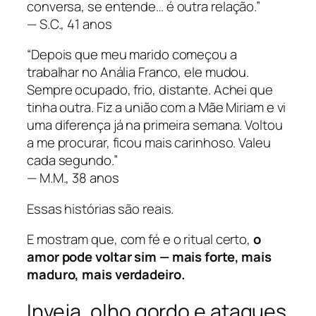
conversa, se entende… é outra relação.”
—
S.C., 41 anos
“Depois que meu marido começou a
trabalhar no Anália Franco, ele mudou.
Sempre ocupado, frio, distante. Achei que
tinha outra. Fiz a união com a Mãe Miriam e vi
uma diferença já na primeira semana. Voltou
a me procurar, ficou mais carinhoso. Valeu
cada segundo.”
—
M.M., 38 anos
Essas histórias são reais.
E mostram que, com fé e o ritual certo,
o
amor pode voltar sim — mais forte, mais
maduro, mais verdadeiro.
Inveja, olho gordo e ataques