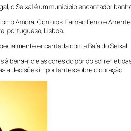
ugal, o Seixal é um município encantador banha
omo Amora, Corroios, Fernão Ferro e Arrentel
tal portuguesa, Lisboa.
especialmente encantada com a Baía do Seixal.
s à beira-rio e as cores do pôr do sol refleti
as e decisões importantes sobre o coração.