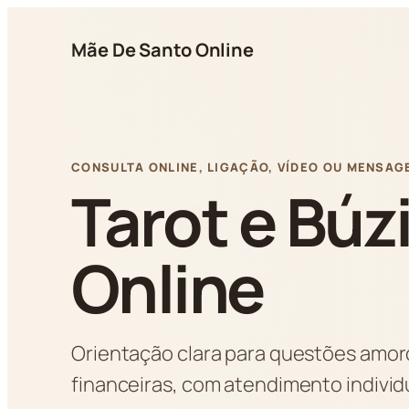
Pular
para
Mãe De Santo Online
o
conteúdo
CONSULTA ONLINE, LIGAÇÃO, VÍDEO OU MENSAG
Tarot e Búz
Online
Orientação clara para questões amoro
financeiras, com atendimento indivi