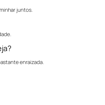
minhar juntos.
dade.
eja?
bastante enraizada.