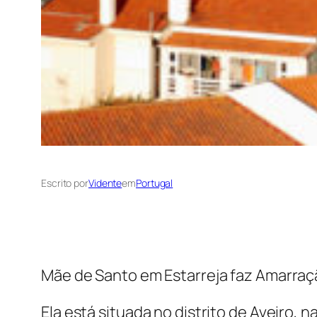
Escrito por
Vidente
em
Portugal
Mãe de Santo em Estarreja faz Amarraç
Ela está situada no distrito de Aveiro, 