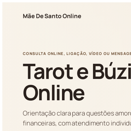
Pular
para
Mãe De Santo Online
o
conteúdo
CONSULTA ONLINE, LIGAÇÃO, VÍDEO OU MENSAG
Tarot e Búz
Online
Orientação clara para questões amoro
financeiras, com atendimento indivi